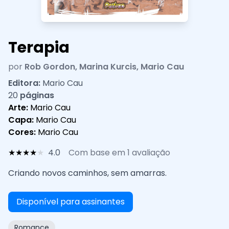
Terapia
por
Rob Gordon, Marina Kurcis, Mario Cau
Editora:
Mario Cau
20
páginas
Arte:
Mario Cau
Capa:
Mario Cau
Cores:
Mario Cau
★
★
★
★
★
4.0
Com base em 1 avaliação
Criando novos caminhos, sem amarras.
Disponível para assinantes
Romance