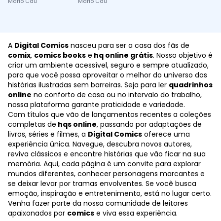
Mario Cau
Mario Cau
A
Digital Comics
nasceu para ser a casa dos fãs de
comix
,
comics books
e
hq online grátis
. Nosso objetivo é
criar um ambiente acessível, seguro e sempre atualizado,
para que você possa aproveitar o melhor do universo das
histórias ilustradas sem barreiras. Seja para ler
quadrinhos
online
no conforto de casa ou no intervalo do trabalho,
nossa plataforma garante praticidade e variedade.
Com títulos que vão de lançamentos recentes a coleções
completas de
hqs online
, passando por adaptações de
livros, séries e filmes, a
Digital Comics
oferece uma
experiência única. Navegue, descubra novos autores,
reviva clássicos e encontre histórias que vão ficar na sua
memória. Aqui, cada página é um convite para explorar
mundos diferentes, conhecer personagens marcantes e
se deixar levar por tramas envolventes. Se você busca
emoção, inspiração e entretenimento, está no lugar certo.
Venha fazer parte da nossa comunidade de leitores
apaixonados por
comics
e viva essa experiência.