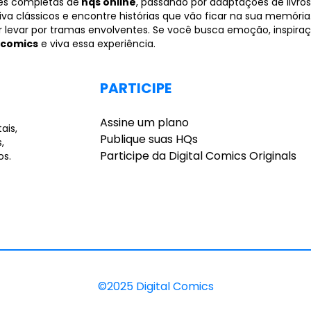
es completas de
hqs online
, passando por adaptações de livros,
iva clássicos e encontre histórias que vão ficar na sua memóri
 levar por tramas envolventes. Se você busca emoção, inspiraç
comics
e viva essa experiência.
PARTICIPE
Assine um plano
ais,
Publique suas HQs
,
Participe da Digital Comics Originals
os.
©2025 Digital Comics