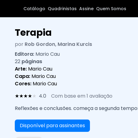
Catálogo
Quadrinistas
Assine
Quem Somos
Terapia
por
Rob Gordon, Marina Kurcis
Editora:
Mario Cau
22
páginas
Arte:
Mario Cau
Capa:
Mario Cau
Cores:
Mario Cau
★
★
★
★
★
4.0
Com base em 1 avaliação
Reflexões e conclusões. começa a segunda tempo
Disponível para assinantes