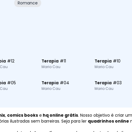
Romance
pia
#
12
Terapia
#
11
Terapia
#
10
 Cau
Mario Cau
Mario Cau
pia
#
05
Terapia
#
04
Terapia
#
03
 Cau
Mario Cau
Mario Cau
ix
,
comics books
e
hq online grátis
. Nosso objetivo é criar 
ias ilustradas sem barreiras. Seja para ler
quadrinhos online
n