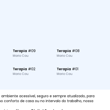
Terapia
#
09
Terapia
#
08
Mario Cau
Mario Cau
Terapia
#
02
Terapia
#
01
Mario Cau
Mario Cau
um ambiente acessível, seguro e sempre atualizado, para
o conforto de casa ou no intervalo do trabalho, nossa