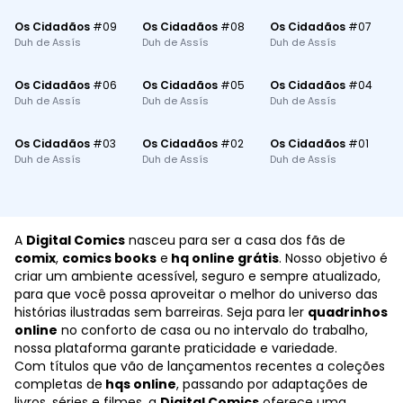
Os Cidadãos
#
09
Os Cidadãos
#
08
Os Cidadãos
#
07
Duh de Assís
Duh de Assís
Duh de Assís
Os Cidadãos
#
06
Os Cidadãos
#
05
Os Cidadãos
#
04
Duh de Assís
Duh de Assís
Duh de Assís
Os Cidadãos
#
03
Os Cidadãos
#
02
Os Cidadãos
#
01
Duh de Assís
Duh de Assís
Duh de Assís
A
Digital Comics
nasceu para ser a casa dos fãs de
comix
,
comics books
e
hq online grátis
. Nosso objetivo é
criar um ambiente acessível, seguro e sempre atualizado,
para que você possa aproveitar o melhor do universo das
histórias ilustradas sem barreiras. Seja para ler
quadrinhos
online
no conforto de casa ou no intervalo do trabalho,
nossa plataforma garante praticidade e variedade.
Com títulos que vão de lançamentos recentes a coleções
completas de
hqs online
, passando por adaptações de
livros, séries e filmes, a
Digital Comics
oferece uma