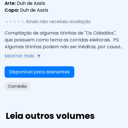
Arte:
Duh de Assís
Capa:
Duh de Assís
★
★
★
★
★
Ainda não recebeu avaliação
Compilação de algumas tirinhas de "Os Cidadãos",
que possuem como tema as corridas eleitorais. PS:
Algumas tirinhas podem não ser inéditas, por causa
do contexto do tema.
Mostrar mais
▼
Disponível para assinantes
Comédia
Leia outros volumes