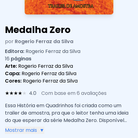
Medalha Zero
por
Rogerio Ferraz da Silva
Editora:
Rogerio Ferraz da Silva
16
páginas
Arte:
Rogerio Ferraz da Silva
Capa:
Rogerio Ferraz da Silva
Cores:
Rogerio Ferraz da Silva
★
★
★
★
★
4.0
Com base em 6 avaliações
Essa História em Quadrinhos foi criada como um
trailer de amostra, pra que o leitor tenha uma ideia
do que esperar da série Medalha Zero. Disponível
somente no formato digital e totalmente grátis.
Mostrar mais
▼