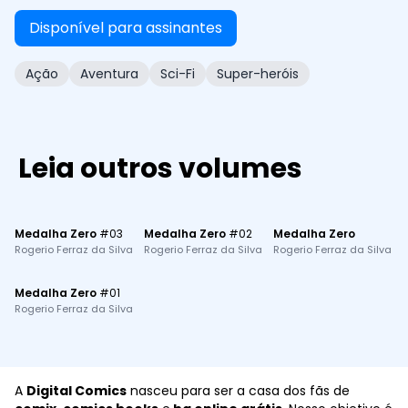
Disponível para assinantes
Ação
Aventura
Sci-Fi
Super-heróis
Leia outros volumes
Medalha Zero
#
03
Medalha Zero
#
02
Medalha Zero
Rogerio Ferraz da Silva
Rogerio Ferraz da Silva
Rogerio Ferraz da Silva
Medalha Zero
#
01
Rogerio Ferraz da Silva
A
Digital Comics
nasceu para ser a casa dos fãs de