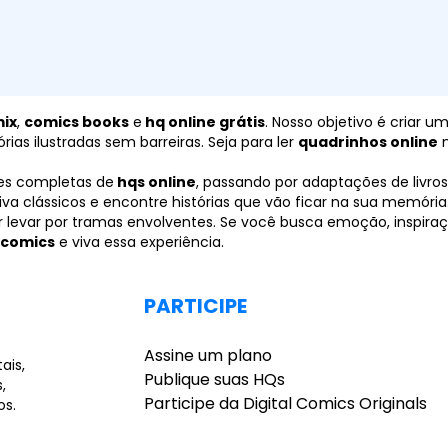
ix
,
comics books
e
hq online grátis
. Nosso objetivo é criar 
ias ilustradas sem barreiras. Seja para ler
quadrinhos online
n
es completas de
hqs online
, passando por adaptações de livros,
iva clássicos e encontre histórias que vão ficar na sua memóri
 levar por tramas envolventes. Se você busca emoção, inspiraç
comics
e viva essa experiência.
PARTICIPE
Assine um plano
ais,
Publique suas HQs
,
Participe da Digital Comics Originals
os.