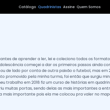
Catálogo
Quadrinistas
Assine
Quem Somos
ntes de aprender a ler, lei e coleciono todos os format
a adolescência começei a dar os primeiros passos aind
u de lado por conta de outra paixão o futebol, mas em 2
to promovido pela minha turma, foi então que surgiu m
eu trabalho em 2018 fiz um curso de histórias em quadr
iu muitas portas, sendo delas as mais importantes a entra
 mais importante pois ela me colocou pra valer no mapa