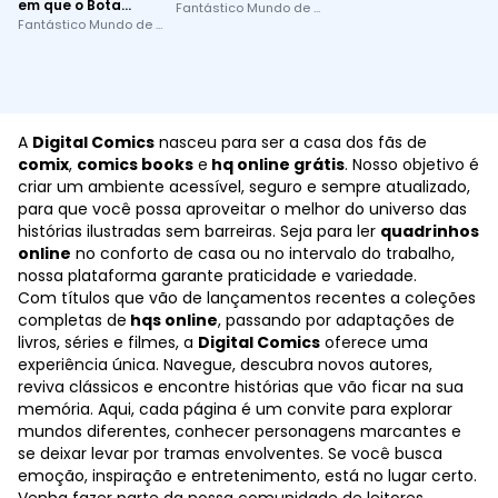
em que o Bota
Fantástico Mundo de Sunça
Parou
Fantástico Mundo de Sunça
A
Digital Comics
nasceu para ser a casa dos fãs de
comix
,
comics books
e
hq online grátis
. Nosso objetivo é
criar um ambiente acessível, seguro e sempre atualizado,
para que você possa aproveitar o melhor do universo das
histórias ilustradas sem barreiras. Seja para ler
quadrinhos
online
no conforto de casa ou no intervalo do trabalho,
nossa plataforma garante praticidade e variedade.
Com títulos que vão de lançamentos recentes a coleções
completas de
hqs online
, passando por adaptações de
livros, séries e filmes, a
Digital Comics
oferece uma
experiência única. Navegue, descubra novos autores,
reviva clássicos e encontre histórias que vão ficar na sua
memória. Aqui, cada página é um convite para explorar
mundos diferentes, conhecer personagens marcantes e
se deixar levar por tramas envolventes. Se você busca
emoção, inspiração e entretenimento, está no lugar certo.