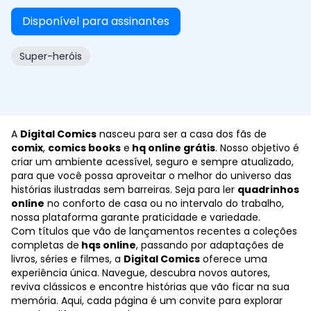
Verona, mas nem a cidade, nem as pessoas eram as
Disponível para assinantes
mesmas. Conforme os dias se passam, ele começa a
vivenciar os problemas da cidade, e dessa vez ele
Super-heróis
não se calará como fez no passado e agora ele
agirá como um salvador, alguém por quem a cidade
nunca pediu, mas que sempre precisou. Mas a que
custo? Até onde alguém pode fazer o que ele faz,
sem se tornar exatamente como aqueles que ele
A
Digital Comics
nasceu para ser a casa dos fãs de
jurou enfrentar?
comix
,
comics books
e
hq online grátis
. Nosso objetivo é
criar um ambiente acessível, seguro e sempre atualizado,
para que você possa aproveitar o melhor do universo das
histórias ilustradas sem barreiras. Seja para ler
quadrinhos
online
no conforto de casa ou no intervalo do trabalho,
nossa plataforma garante praticidade e variedade.
Com títulos que vão de lançamentos recentes a coleções
completas de
hqs online
, passando por adaptações de
livros, séries e filmes, a
Digital Comics
oferece uma
experiência única. Navegue, descubra novos autores,
reviva clássicos e encontre histórias que vão ficar na sua
memória. Aqui, cada página é um convite para explorar