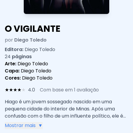
O VIGILANTE
por
Diego Toledo
Editora:
Diego Toledo
24
páginas
Arte:
Diego Toledo
Capa:
Diego Toledo
Cores:
Diego Toledo
★
★
★
★
★
4.0
Com base em 1 avaliação
Hiago é um jovem sossegado nascido em uma
pequena cidade do interior de Minas. Após uma
confusão com o filho de um influente político, ele é
obrigado a fugir sob ameaças de morte. Um dia ele
Mostrar mais
▼
decide encarar seu passado, retornando à Santa