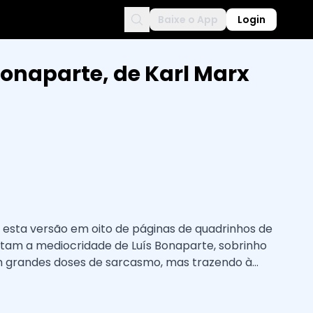
Baixe o App
Login
Bonaparte, de Karl Marx
esta versão em oito de páginas de quadrinhos de
tam a mediocridade de Luís Bonaparte, sobrinho
m grandes doses de sarcasmo, mas trazendo à
s no livro original.