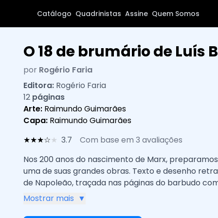
Catálogo
Quadrinistas
Assine
Quem Somos
O 18 de brumário de Luís 
por
Rogério Faria
Editora:
Rogério Faria
12
páginas
Arte:
Raimundo Guimarães
Capa:
Raimundo Guimarães
★
★
★
☆
★
3.7
Com base em 3 avaliações
Nos 200 anos do nascimento de Marx, preparamos 
uma de suas grandes obras. Texto e desenho retra
de Napoleão, traçada nas páginas do barbudo co
baila algumas temáticas sociais e políticas presente
Mostrar mais
▼