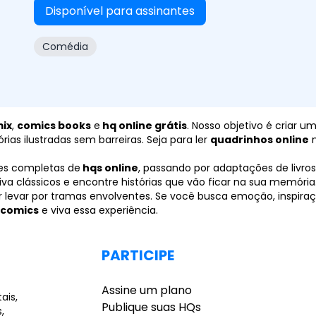
Disponível para assinantes
Comédia
ix
,
comics books
e
hq online grátis
. Nosso objetivo é criar 
ias ilustradas sem barreiras. Seja para ler
quadrinhos online
n
es completas de
hqs online
, passando por adaptações de livros,
iva clássicos e encontre histórias que vão ficar na sua memóri
 levar por tramas envolventes. Se você busca emoção, inspiraç
comics
e viva essa experiência.
PARTICIPE
Assine um plano
ais,
Publique suas HQs
,