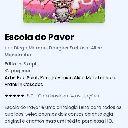
Escola do Pavor
por
Diego Moreau, Douglas Freitas e Alice
Monstrinho
Editora:
Skript
32
páginas
Arte:
Rob Saint, Renata Aguiar, Alice Monstrinho e
Franklin Cascaes
★
★
★
★
★
5.0
Com base em 4 avaliações
Escola do Pavor é uma antologia feita para todos os
públicos. Selecionamos dois contos da antologia
original e criamos mais um inédito para essa HQ
imperdível. O quadrinho conta com 3 histórias e 3