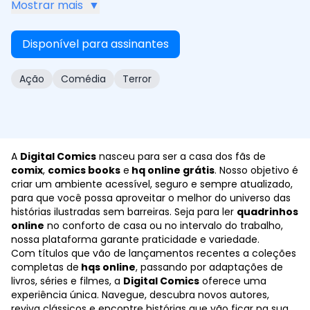
Mostrar mais
▼
tirinhas introdutórias, apresentadas pelo Sr.
Monteiro, um enigmático comentarista no melhor
Disponível para assinantes
estilo Contos da Cripta. Os roteiros são de Douglas
Freitas, Diego Moreau e Alice Monstrinho, com artes
Ação
Comédia
Terror
de Rob Saint, Renata Aguiar e Alice Monstrinho. Os
contos envolvem mula-sem-cabeça, lobisomem,
Curupira, Boitatá e muitos outros monstros do
folclore brasileiro. A obra tem 28 páginas e um
glossário trazendo curiosidades de todas as
A
Digital Comics
nasceu para ser a casa dos fãs de
criaturas. Escola do Pavor flerta com a comédia,
comix
,
comics books
e
hq online grátis
. Nosso objetivo é
aventura e terror. Um quadrinho perfeito para todas
criar um ambiente acessível, seguro e sempre atualizado,
as idades, com capa de Rick Alves e guarda por Yuri
para que você possa aproveitar o melhor do universo das
histórias ilustradas sem barreiras. Seja para ler
quadrinhos
Perkowski.
online
no conforto de casa ou no intervalo do trabalho,
nossa plataforma garante praticidade e variedade.
Com títulos que vão de lançamentos recentes a coleções
completas de
hqs online
, passando por adaptações de
livros, séries e filmes, a
Digital Comics
oferece uma
experiência única. Navegue, descubra novos autores,
reviva clássicos e encontre histórias que vão ficar na sua