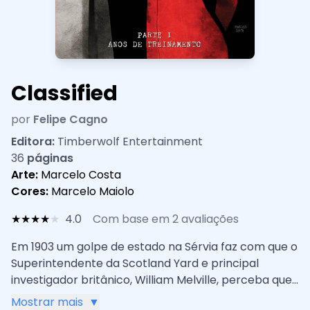
Classified
por
Felipe Cagno
Editora:
Timberwolf Entertainment
36
páginas
Arte:
Marcelo Costa
Cores:
Marcelo Maiolo
★
★
★
★
★
4.0
Com base em 2 avaliações
Em 1903 um golpe de estado na Sérvia faz com que o
Superintendente da Scotland Yard e principal
investigador britânico, William Melville, perceba que
a Inglaterra precisa oficialmente formar e financiar
Mostrar mais
▼