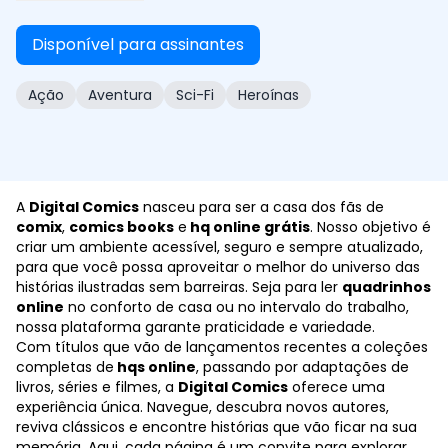
um Serviço Secreto. Parcialmente baseada em
fatos históricos, CLASSIFIED apresenta uma jovem
Disponível para assinantes
órfã recrutada para fazer parte da primeira
geração de espiões treinados do recém-formado
Ação
Aventura
Sci-Fi
Heroínas
Serviço Secreto britânico, organização que viria a se
tornar o MI6, uma das mais prestigiosas agências de
espionagem do mundo. Participação especial de
grandes nomes como o ilusionista Harry Houdini, a
dançarina Mata Hari e Sidney Reilly, espião que serviu
A
Digital Comics
nasceu para ser a casa dos fãs de
de inspiração para 007.
comix
,
comics books
e
hq online grátis
. Nosso objetivo é
criar um ambiente acessível, seguro e sempre atualizado,
para que você possa aproveitar o melhor do universo das
histórias ilustradas sem barreiras. Seja para ler
quadrinhos
online
no conforto de casa ou no intervalo do trabalho,
nossa plataforma garante praticidade e variedade.
Com títulos que vão de lançamentos recentes a coleções
completas de
hqs online
, passando por adaptações de
livros, séries e filmes, a
Digital Comics
oferece uma
experiência única. Navegue, descubra novos autores,
reviva clássicos e encontre histórias que vão ficar na sua
memória. Aqui, cada página é um convite para explorar