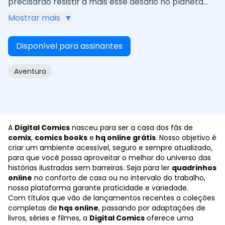
precisarão resistir a mais esse desafio no planeta
Eka.
Mostrar mais
▼
Disponível para assinantes
Aventura
A
Digital Comics
nasceu para ser a casa dos fãs de
comix
,
comics books
e
hq online grátis
. Nosso objetivo é
criar um ambiente acessível, seguro e sempre atualizado,
para que você possa aproveitar o melhor do universo das
histórias ilustradas sem barreiras. Seja para ler
quadrinhos
online
no conforto de casa ou no intervalo do trabalho,
nossa plataforma garante praticidade e variedade.
Com títulos que vão de lançamentos recentes a coleções
completas de
hqs online
, passando por adaptações de
livros, séries e filmes, a
Digital Comics
oferece uma